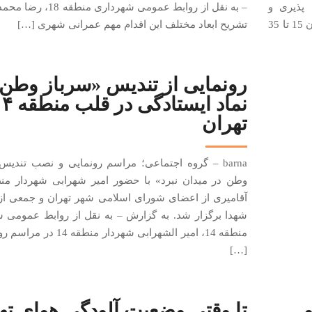
پذیری و
– به نقل از روابط عمومی شهرداری 
ساختن آینده است. در #YouthAid امکان شناسایی جوانان 15 تا 35
تشریح ابعاد مختلف این اقدام مهم عمرانی شهری […]
رونمایی از تندیس «سرباز وطن»
نماد ایستادگی در ق
تهران
barna – گروه اجتماعی؛ مراسم رونمایی و نصب تندیس
آقامیری از اعضای شورای اسلامی شهر تهران و جمعی از 
شهدا برگزار شد. به گزارش – به نقل از روابط عمومی 
منطقه 14، امیر الشهرابی شهردار منطقه
[…]
تا وقتی وضعیت آلودگی هوای ته