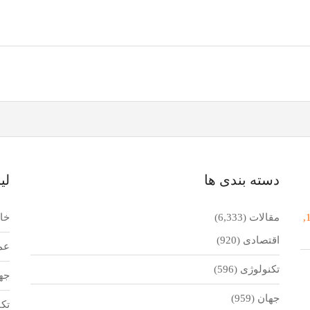
دسته بندی ها
لی
جولای 1,
مقالات
(6,333)
خان
اقتصادی
(920)
عم
تکنولوژی
(596)
جه
جهان
(959)
تک