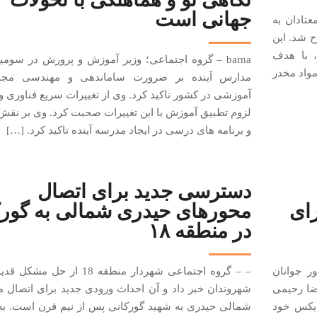
جهانی است
عتادان به
ح شد. این
 با هدف
barna – گروه اجتماعی؛ وزیر آموزش و پرورش در سومی
واد مخدر
مدارس آینده بر ضرورت ساماندهی و مهندسی مجد
آموزشی در کشور تاکید کرد. وی از تغییرات سریع فناوری و
لزوم تطبیق آموزش با این تغییرات صحبت کرد. وی بر نقش
و برنامه های درسی در ایجاد مدرسه آینده تاکید کرد. […]
دسترسی جدید برای اتصال
رای
محور‌های حیدری شمالی به گور
در منطقه ۱۸
ور جوانان
– – گروه اجتماعی شهردار منطقه 18 از ح
ضا رحیمی
شهروندان خبر داد و آن احداث ورودی جدید برای اتصال 
ایکس خود
شمالی حیدری به شهید گورکانی پس از نیم قرن است. ب