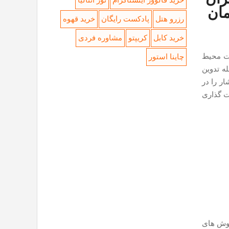
خرید فالوور اینستاگرام
تور آنتالیا
مان
رزرو هتل
پادکست رایگان
خرید قهوه
خرید کابل
کریپتو
مشاوره فردی
ت محیط
چاینا استور
ه تدوین
ر را در
ت گذاری
 روش های