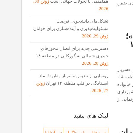
هماهنگی با تحولات جهانی است
ژوئن 30,
منطقه 18، رضا محمدی ضمن
2026
تشکل‌های دانشجویی فرصت
مسئولیت‌پذیری و آینده‌سازی برای جوانان
؛
ژوئن 29, 2026
لب منطقه ۱۴
دسترسی جدید برای اتصال محور‌های
حیدری شمالی به گورکانی در منطقه ۱۸
ژوئن 28, 2026
 «سرباز
رونمایی از تندیس «سرباز وطن»؛ نماد
وطن در میدان نبرد» با حضور امیر شهرابی شهردار منطقه 14،
ایستادگی در قلب منطقه ۱۴ تهران
ژوئن
خانواده
27, 2026
شهرداری
 14 در مراسم رونمایی از
لینک های مفید
ران