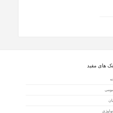
نک های مفید
ه
ومی
ان
نولوژی