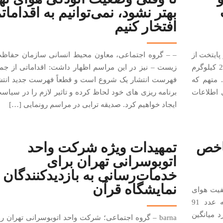
بهتر نشود، نمی‌توانیم به اقدامات
افتخار کنیم
 پایتخت از
– – گروه اجتماعی، معاون محیط انسانی سازمان حفاظ
دستگیری یک فروشنده حرفه ای مواد مخدر و کشف 21 کیلوگرم
زیست – نیز در این مراسم اظهار داشت: اقداماتی از جمل
 متهم که
فهرست انتشار یک شروع است و قطعاً فهرست جدید انتشا
 اطلاعات
برنامه ریزی های خود لحاظ کرده و تاثیر لازم را در سیاس
ایجاد خواهیم کرد. صدیقه ترابی در مراسم رونمایی […]
شاخص
تمهیدات ویژه شرکت واحد
اتوبوسرانی تهران برای
خدمات‌رسانی به بازدیدکنندگان
نمایشگاه قرآن
یفیت هوای
تهران، میانگین شاخص کیفیت هوای پایتخت اکنون به عدد 91
 میانگین
barna – گروه اجتماعی؛ شرکت واحد اتوبوسرانی تهران