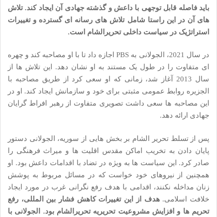
باید فاصله قابل توجهی با داعش و گذشته جهادی آن ایجاد کند. تلاش
های آن در این راستا شامل تلاش های رسانه ای گسترده و تغییرات
استراتژیک در سیاست داخلی تحریرالشام است.
در سال 2021، الجولانی به PBS اجازه داد تا با او مصاحبه کند و چهره
ای متفاوت را در طول یک مستند به او نشان دهد. این تلاش ها از
سال 2013 آغاز شد، زمانی که او سعی کرد از طریق مصاحبه با
الجزیره روابط عمومی مثبتی برای خود و سازمانش ایجاد کند. او در
این مصاحبه ها سعی داشت تصویری متفاوت از رهبر افراط گرایان
جهادی ارائه دهد.
پس از تسلط تحریر الشام بر بخش هایی از سوریه، الجولانی دستور
پایان دادن به تخریب اماکن مقدس اقلیت ها و میراث فرهنگی را
صادر کرد. این سیاست ها به ویژه در تضاد با اقدامات داعش بود. او
همچنین از نیروهای خود خواست که در مسائل مربوط به پوشش
زنان مداخله نکنند، اقدامی با هدف رفع نگرانی غرب در مورد ایجاد
خلافت اسلامی.
هدف از این تغییرات کاهش فشار بین المللی، رفع
تحریم ها و افزایش مشروعیت تحریریه تحریرالشام بود. الجولانی با