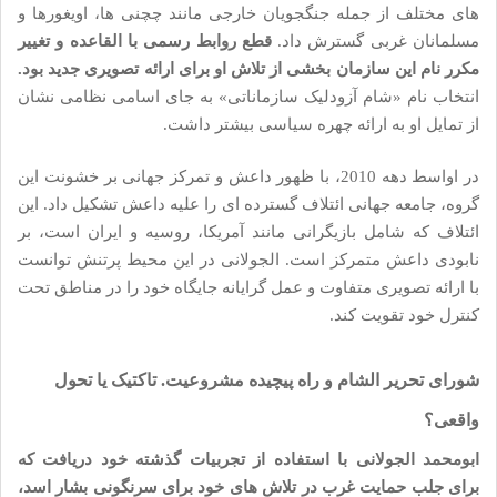
های مختلف از جمله جنگجویان خارجی مانند چچنی ها، اویغورها و
مسلمانان غربی گسترش داد.
قطع روابط رسمی با القاعده و تغییر
مکرر نام این سازمان بخشی از تلاش او برای ارائه تصویری جدید بود.
انتخاب نام «شام آزودلیک سازماناتی» به جای اسامی نظامی نشان
از تمایل او به ارائه چهره سیاسی بیشتر داشت.
در اواسط دهه 2010، با ظهور داعش و تمرکز جهانی بر خشونت این
گروه، جامعه جهانی ائتلاف گسترده ای را علیه داعش تشکیل داد. این
ائتلاف که شامل بازیگرانی مانند آمریکا، روسیه و ایران است، بر
نابودی داعش متمرکز است. الجولانی در این محیط پرتنش توانست
با ارائه تصویری متفاوت و عمل گرایانه جایگاه خود را در مناطق تحت
کنترل خود تقویت کند.
شورای تحریر الشام و راه پیچیده مشروعیت. تاکتیک یا تحول
واقعی؟
ابومحمد الجولانی با استفاده از تجربیات گذشته خود دریافت که
برای جلب حمایت غرب در تلاش های خود برای سرنگونی بشار اسد،