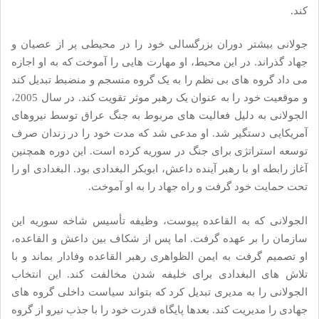
کند.
جولانی بیشتر دوران بزرگسالی خود را در محیطی پر از عصیان و
جهاد گذراند. در این محیط، او مهارت هایی را آموخت که به او اجازه
می داد گروه های بی نظم را به یک گروه منسجم و منضبط تبدیل کند
و موقعیت خود را به عنوان یک رهبر موثر تقویت کند. در سال 2005،
الجولانی به دلیل فعالیت های مربوط به جنگ عراق توسط نیروهای
آمریکایی دستگیر شد. او مدعی شد که مدت خود را در زندان صرف
توسعه استراتژی برای جنگ در سوریه کرده است. این دوره همچنین
آغاز رابطه او با رهبر آینده داعش، ابوبکر البغدادی بود. البغدادی او را
تحت حمایت خود گرفت و راه جهاد را به او آموخت.
الجولانی که به القاعده پیوست، وظیفه تأسیس شاخه سوریه این
سازمان را بر عهده گرفت. اما پس از شکاف بین داعش و القاعده،
او تصمیم گرفت به ایمن الظواهری رهبر القاعده وفادار بماند و با
تلاش های البغدادی برای خلیفه شدن مخالفت کند. این انتخاب
الجولانی را به مدیری تبدیل کرد که بتواند سیاست داخلی گروه های
جهادی را مدیریت کند. بعدها پایگاه قدرت خود را با جذب نیرو از گروه